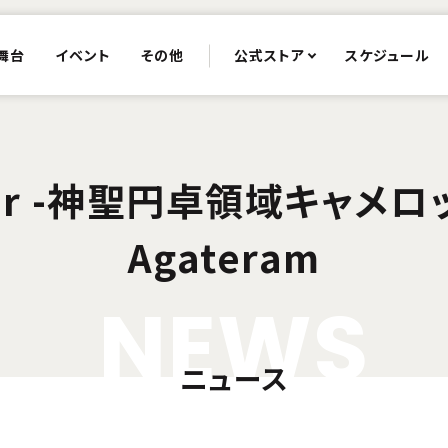
舞台
イベント
その他
公式ストア
スケジュール
rder -神聖円卓領域キャメロット
Agateram
N
E
W
S
ニュース