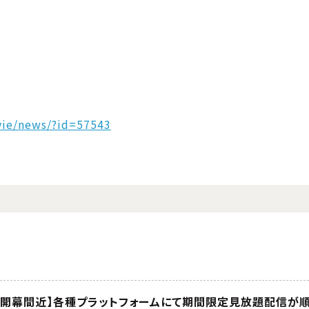
vie/news/?id=57543
終章』開幕間近】各種プラットフォームにて期間限定見放題配信が