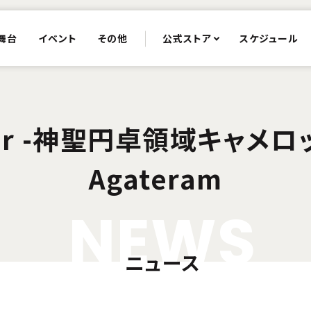
舞台
イベント
その他
公式ストア
スケジュール
rder -神聖円卓領域キャメロット
Agateram
N
E
W
S
ニュース