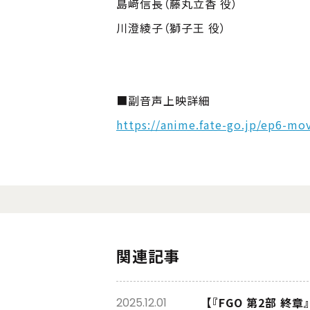
島﨑信長（藤丸立香 役）
川澄綾子（獅子王 役）
■副音声上映詳細
https://anime.fate-go.jp/ep6-mo
関連記事
【『FGO 第2部 
2025.12.01