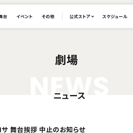
舞台
イベント
その他
公式ストア
スケジュール
劇場
N
E
W
S
ニュース
ロサ 舞台挨拶 中止のお知らせ