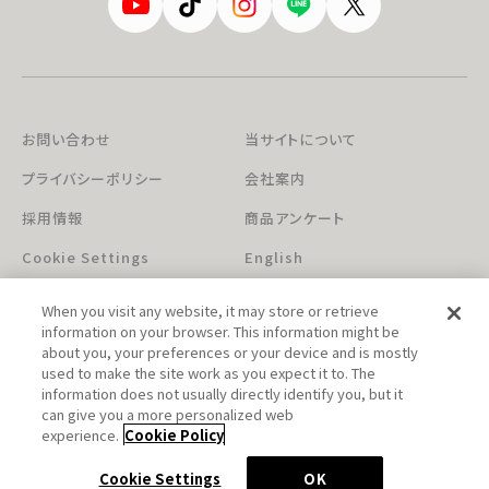
お問い合わせ
当サイトについて
プライバシーポリシー
会社案内
採用情報
商品アンケート
Cookie Settings
English
When you visit any website, it may store or retrieve
information on your browser. This information might be
about you, your preferences or your device and is mostly
used to make the site work as you expect it to. The
information does not usually directly identify you, but it
can give you a more personalized web
このホームページに掲載されている著作物の無断利用を禁じます。
experience.
Cookie Policy
© Aniplex Inc. All rights reserved.
Cookie Settings
OK