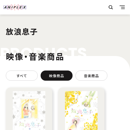
放浪息子
P
R
O
D
U
C
T
S
映像・音楽商品
すべて
映像商品
音楽商品