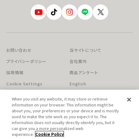
お問い合わせ
当サイトについて
プライバシーポリシー
会社案内
採用情報
商品アンケート
Cookie Settings
English
When you visit any website, it may store or retrieve
information on your browser. This information might be
about you, your preferences or your device and is mostly
used to make the site work as you expect it to. The
information does not usually directly identify you, but it
can give you a more personalized web
このホームページに掲載されている著作物の無断利用を禁じます。
experience.
Cookie Policy