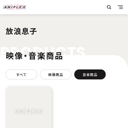
放浪息子
P
R
O
D
U
C
T
S
映像・音楽商品
すべて
映像商品
音楽商品