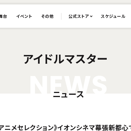
舞台
イベント
その他
公式ストア
スケジュール
アイドルマスター
N
E
W
S
ニュース
《アニメセレクション》イオンシネマ幕張新都心