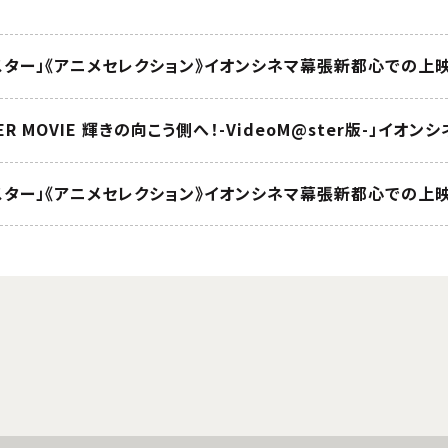
スター」《アニメセレクション》イオンシネマ幕張新都心での上
STER MOVIE 輝きの向こう側へ！-VideoM@ster版-」イ
スター」《アニメセレクション》イオンシネマ幕張新都心での上