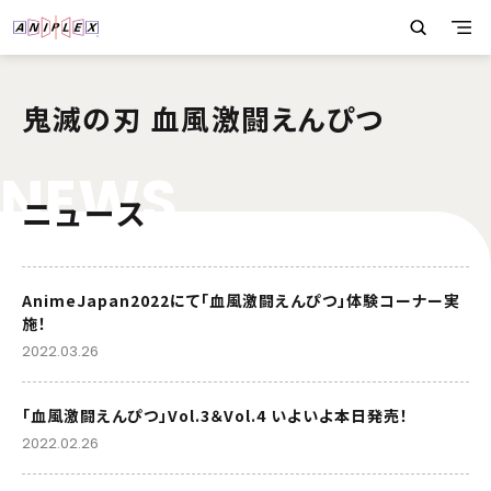
鬼滅の刃 血風激闘えんぴつ
N
E
W
S
ニュース
AnimeJapan2022にて「血風激闘えんぴつ」体験コーナー実
施！
2022.03.26
「血風激闘えんぴつ」Vol.3＆Vol.4 いよいよ本日発売！
2022.02.26