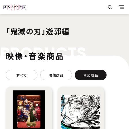
「鬼滅の刃」遊郭編
P
R
O
D
U
C
T
S
映像・音楽商品
すべて
映像商品
音楽商品