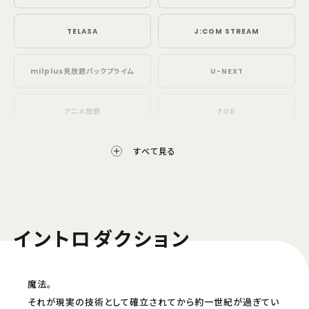
TELASA
J:COM STREAM
milplus見放題パックプライム
U-NEXT
アニメ放題
FOD
すべて見る
DMM TV
アニメタイムズ
配信開始日・配信日時は編成の都合などにより変更となる場合がございます。予めご了
承ください。
都度課金配信
イントロダクション
niconico
Prime Video
魔法。
music.jp
ビデオマーケット
それが現実の技術として確立されてから約一世紀が過ぎてい