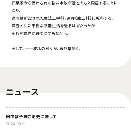
四葉家から使わされた桜井水波が達也たちと同居することに
なり、
達也は新設された魔法工学科、通称《魔工科》に転科する。
深雪と共に平穏な学園生活を送るはずだったが
それを世界が許すはずもなく…。
そして、──波乱の日々が、再び幕開く。
ニュース
田中敦子様ご逝去に際して
2024.08.21