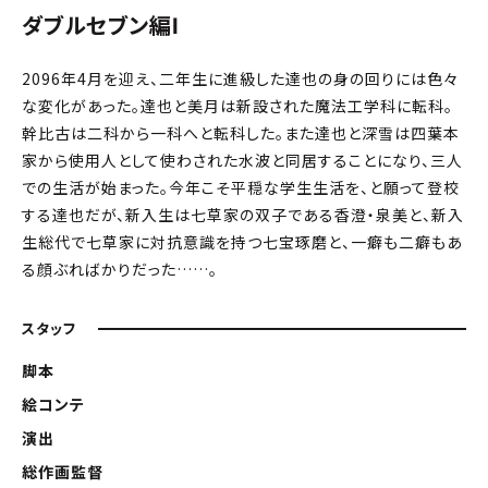
ダブルセブン編Ⅰ
2096年4月を迎え、二年生に進級した達也の身の回りには色々
な変化があった。達也と美月は新設された魔法工学科に転科。
幹比古は二科から一科へと転科した。また達也と深雪は四葉本
家から使用人として使わされた水波と同居することになり、三人
での生活が始まった。今年こそ平穏な学生生活を、と願って登校
する達也だが、新入生は七草家の双子である香澄・泉美と、新入
生総代で七草家に対抗意識を持つ七宝琢磨と、一癖も二癖もあ
る顔ぶればかりだった……。
スタッフ
脚本
絵コンテ
演出
総作画監督