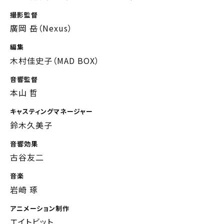
撮影監督
廣岡 岳（Nexus）
編集
木村佳史子（MAD BOX）
音響監督
本山 哲
キャスティングマネージャー
鈴木久美子
音響効果
古谷友二
音楽
岩崎 琢
アニメーション制作
エイトビット