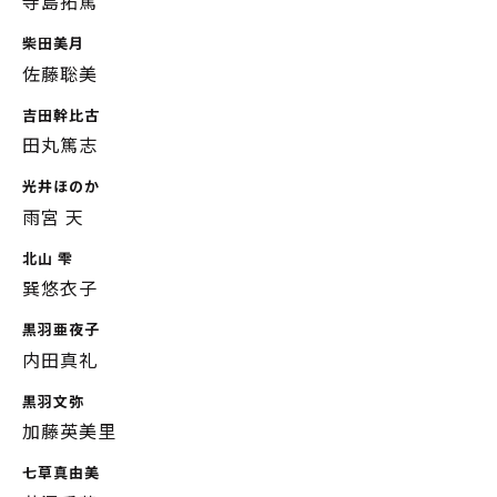
寺島拓篤
柴田美月
佐藤聡美
吉田幹比古
田丸篤志
光井ほのか
雨宮 天
北山 雫
巽悠衣子
黒羽亜夜子
内田真礼
黒羽文弥
加藤英美里
七草真由美