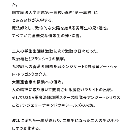
た。
カンテレドーガ
HAPPY!動画
国立魔法大学附属第一高校、通称“第一高校”に
とある兄妹が入学する。
魔法師として致命的な欠陥を抱える劣等生の兄・達也。
ムービーフルplus
クランクイン！ビデオ
すべてが完全無欠な優等生の妹・深雪。
配信開始日・配信日時は編成の都合などにより変更となる場合がございます。予めご了
承ください。
二人の学生生活は激動に次ぐ激動の日々だった。
政治結社《ブランシュ》の襲撃。
九校戦への香港系国際犯罪シンジケート《無頭竜ノー・ヘッ
ド・ドラゴン》の介入。
大亜連合軍の横浜への侵攻。
人の精神に取り憑いて変質させる魔物パラサイトの出現。
そしてUSNA軍魔法師部隊スターズ総隊長アンジー・シリウス
ことアンジェリーナ＝クドウ＝シールズの来訪。
波乱に満ちた一年が終わり、二年生になった二人の生活も少
しずつ変化する。