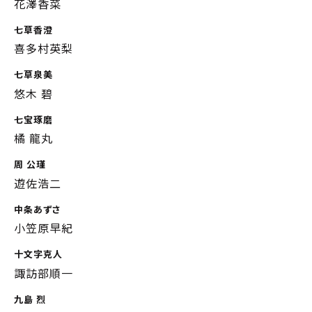
花澤香菜
七草香澄
喜多村英梨
七草泉美
悠木 碧
七宝琢磨
橘 龍丸
周 公瑾
遊佐浩二
中条あずさ
小笠原早紀
十文字克人
諏訪部順一
九島 烈