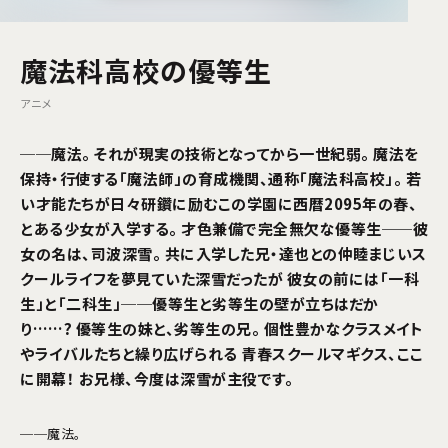
魔法科高校の優等生
アニメ
──魔法。 それが現実の技術となってから一世紀弱。 魔法を
保持・行使する「魔法師」の育成機関、通称「魔法科高校」。 若
い才能たちが日々研鑽に励むこの学園に西暦2095年の春、
とある少女が入学する。 才色兼備で完全無欠な優等生──彼
女の名は、司波深雪。 共に入学した兄・達也との仲睦まじいス
クールライフを夢見ていた深雪だったが 彼女の前には「一科
生」と「二科生」──優等生と劣等生の壁が立ちはだか
り……? 優等生の妹と、劣等生の兄。 個性豊かなクラスメイト
やライバルたちと繰り広げられる 青春スクールマギクス、ここ
に開幕！ お兄様、今度は深雪が主役です。
──魔法。