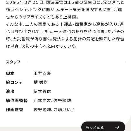
２０９５年３月２５日。司波深雪は１５歳の誕生日に、兄の達也と
横浜へショッピングに向かう。デート気分を満喫する深雪は、達
也からのサプライズなどもあり上機嫌。
そんな中、二人の実家である十師族・四葉家から連絡が入り、達
也は呼び出されてしまう。一人達也の帰りを待つ深雪。だがその
時、火災警報が鳴り響く。魔法による犯罪の気配を察知した深雪
は単身、火災の中心へと向かっていく。
スタッフ
脚本
玉井☆豪
絵コンテ
橘 秀樹
演出
徳本善信
総作画監督
山本亮友、佐野隆雄
作画監督
佐野隆雄、井嶋けい子
もっと見る