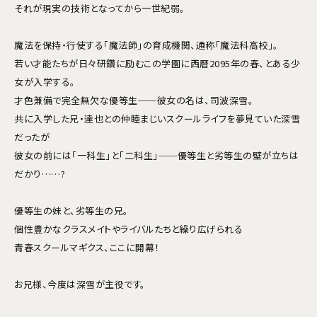
それが現実の技術となってから一世紀弱。
魔法を保持・行使する「魔法師」の育成機関、通称「魔法科高校」。
若い才能たちが日々研鑽に励むこの学園に西暦2095年の春、とある少
女が入学する。
才色兼備で完全無欠な優等生──彼女の名は、司波深雪。
共に入学した兄・達也との仲睦まじいスクールライフを夢見ていた深雪
だったが
彼女の前には「一科生」と「二科生」──優等生と劣等生の壁が立ちは
だかり……?
優等生の妹と、劣等生の兄。
個性豊かなクラスメイトやライバルたちと繰り広げられる
青春スクールマギクス、ここに開幕！
お兄様、今度は深雪が主役です。