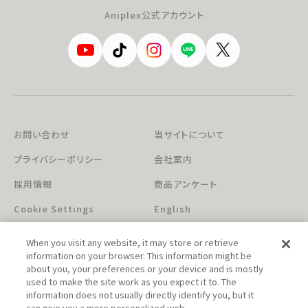
Aniplex公式アカウント
お問い合わせ
当サイトについて
プライバシーポリシー
会社案内
採用情報
商品アンケート
Cookie Settings
English
When you visit any website, it may store or retrieve
information on your browser. This information might be
about you, your preferences or your device and is mostly
used to make the site work as you expect it to. The
information does not usually directly identify you, but it
can give you a more personalized web