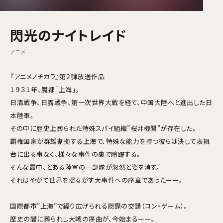
閃光のナイトレイド
アニメ
『アニメノチカラ』第２弾放送作品
１９３１年、魔都「上海」。
日清戦争、日露戦争、第一次世界大戦を経て、中国大陸へと進出した日
本陸軍。
その中に歴史上葬られた特殊スパイ組織”桜井機関”が存在した。
覇権国家が群雄割拠する上海で、特殊な能力を持つ彼らは決して表舞
台に出る事なく、様々な事件の裏で暗躍する。
そんな最中、とある陸軍の一部隊が忽然と姿を消す。
それはやがて世界を揺るがす大事件への序章であったーー。
国際都市”上海”で繰り広げられる隠謀の交錯（コン・ゲーム）。
歴史の闇に葬られし大戦の序曲が、今始まるーー。