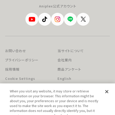
Aniplex公式アカウント
お問い合わせ
当サイトについて
プライバシーポリシー
会社案内
採用情報
商品アンケート
Cookie Settings
English
When you visit any website, it may store or retrieve
information on your browser. This information might be
about you, your preferences or your device and is mostly
used to make the site work as you expect it to. The
information does not usually directly identify you, but it