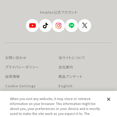
Aniplex公式アカウント
お問い合わせ
当サイトについて
プライバシーポリシー
会社案内
採用情報
商品アンケート
Cookie Settings
English
When you visit any website, it may store or retrieve
information on your browser. This information might be
about you, your preferences or your device and is mostly
used to make the site work as you expect it to. The