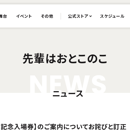
舞台
イベント
その他
公式ストア
スケジュール
先輩はおとこのこ
N
E
W
S
ニュース
開記念入場券】のご案内についてお詫びと訂正