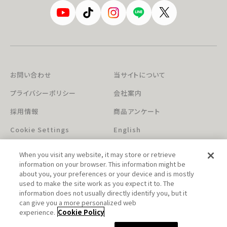
お問い合わせ
当サイトについて
プライバシーポリシー
会社案内
採用情報
商品アンケート
Cookie Settings
English
When you visit any website, it may store or retrieve
information on your browser. This information might be
about you, your preferences or your device and is mostly
used to make the site work as you expect it to. The
information does not usually directly identify you, but it
can give you a more personalized web
このホームページに掲載されている著作物の無断利用を禁じます。
experience.
Cookie Policy