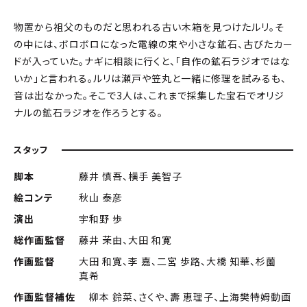
物置から祖父のものだと思われる古い木箱を見つけたルリ。そ
の中には、ボロボロになった電線の束や小さな鉱石、古びたカー
ドが入っていた。ナギに相談に行くと、「自作の鉱石ラジオではな
いか」と言われる。ルリは瀬戸や笠丸と一緒に修理を試みるも、
音は出なかった。そこで3人は、これまで採集した宝石でオリジ
ナルの鉱石ラジオを作ろうとする。
スタッフ
脚本
藤井 慎吾、横手 美智子
絵コンテ
秋山 泰彦
演出
宇和野 歩
総作画監督
藤井 茉由、大田 和寛
作画監督
大田 和寛、李 嘉、二宮 歩路、大橋 知華、杉薗
真希
作画監督補佐
柳本 鈴菜、さくや、壽 恵理子、上海樊特姆動画