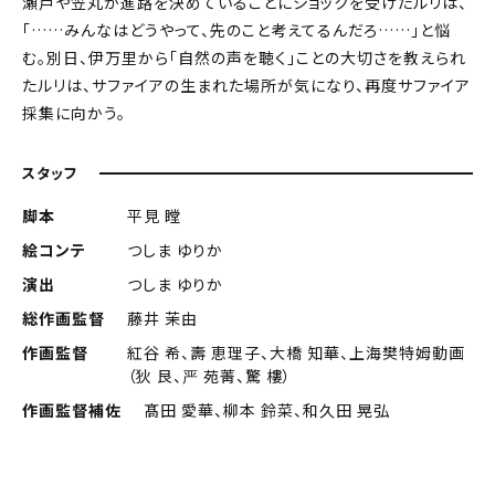
瀬戸や笠丸が進路を決めていることにショックを受けたルリは、
「……みんなはどうやって、先のこと考えてるんだろ……」と悩
む。別日、伊万里から「自然の声を聴く」ことの大切さを教えられ
たルリは、サファイアの生まれた場所が気になり、再度サファイア
採集に向かう。
スタッフ
脚本
平見 瞠
絵コンテ
つしま ゆりか
演出
つしま ゆりか
総作画監督
藤井 茉由
作画監督
紅谷 希、壽 恵理子、大橋 知華、上海樊特姆動画
（狄 艮、严 苑菁、驚 樓）
作画監督補佐
髙田 愛華、柳本 鈴菜、和久田 晃弘