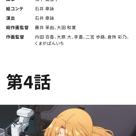
絵コンテ
石井 章詠
演出
石井 章詠
総作画監督
藤井 茉由、大田 和寛
作画監督
内田 百香、大原 大、李嘉、二宮 歩路、倉持 彩乃、
くまがぱんいち
第4話