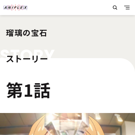
瑠璃の宝石
S
T
O
R
Y
ストーリー
1
第1話