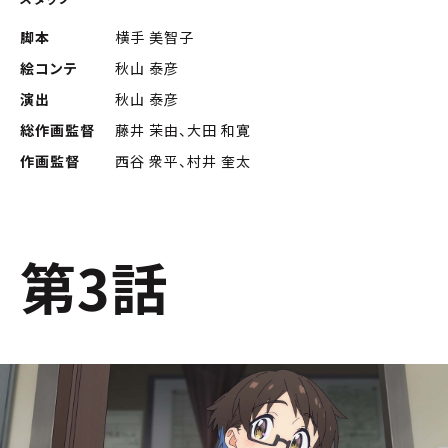
脚本
横手 美智子
絵コンテ
秋山 泰彦
演出
秋山 泰彦
総作画監督
藤井 茉由、大田 和寛
作画監督
西谷 衆平、村井 奎太
第3話