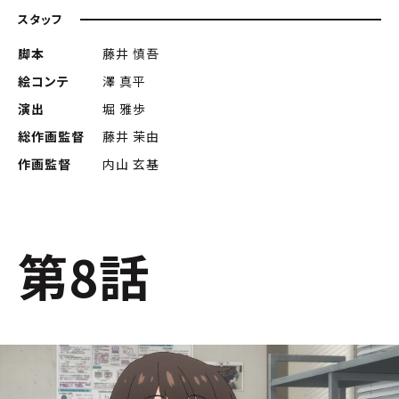
スタッフ
脚本
藤井 慎吾
絵コンテ
澤 真平
演出
堀 雅歩
総作画監督
藤井 茉由
作画監督
内山 玄基
第8話