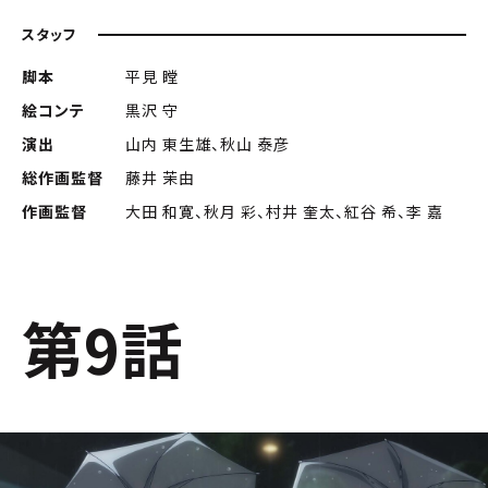
スタッフ
脚本
平見 瞠
絵コンテ
黒沢 守
演出
山内 東生雄、秋山 泰彦
総作画監督
藤井 茉由
作画監督
大田 和寛、秋月 彩、村井 奎太、紅谷 希、李 嘉
第9話