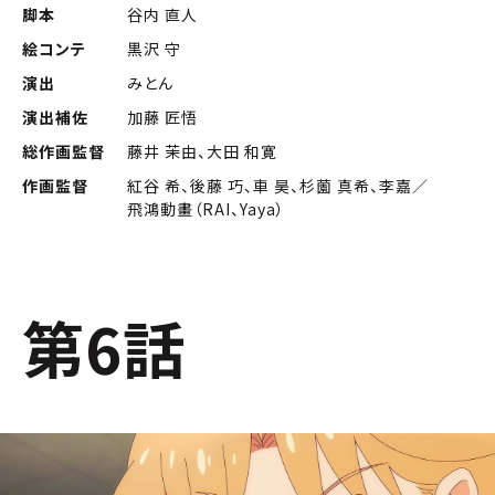
脚本
谷内 直人
絵コンテ
黒沢 守
演出
みとん
演出補佐
加藤 匠悟
総作画監督
藤井 茉由、大田 和寛
作画監督
紅谷 希、後藤 巧、車 昊、杉薗 真希、李嘉／
飛鴻動畫（RAI、Yaya）
第6話