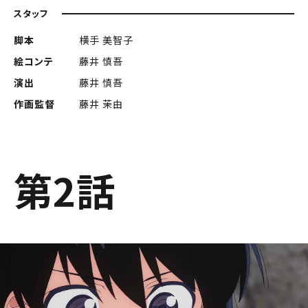
スタッフ
脚本
横手 美智子
絵コンテ
藤井 慎吾
演出
藤井 慎吾
作画監督
藤井 茉由
第2話