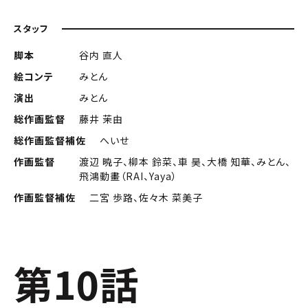
スタッフ
脚本
谷内 直人
絵コンテ
みとん
演出
みとん
総作画監督
藤井 茉由
総作画監督補佐
へいせ
作画監督
渡辺 暁子、柳本 鈴菜、車 昊、大橋 知華、みとん、
飛鴻動畫（RAI、Yaya）
作画監督補佐
二宮 歩路、佐々木 菜美子
第10話