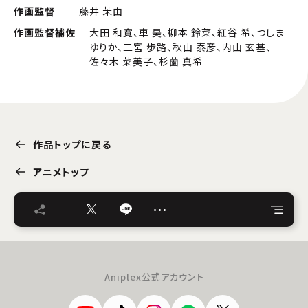
作画監督
藤井 茉由
作画監督補佐
大田 和寛、車 昊、柳本 鈴菜、紅谷 希、つしま
ゆりか、二宮 歩路、秋山 泰彦、内山 玄基、
佐々木 菜美子、杉薗 真希
作品トップに戻る
アニメトップ
…
Aniplex公式アカウント