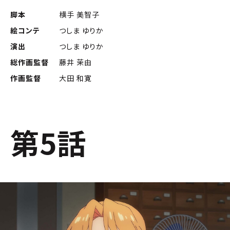
脚本
横手 美智子
絵コンテ
つしま ゆりか
演出
つしま ゆりか
総作画監督
藤井 茉由
作画監督
大田 和寛
第5話