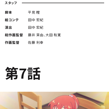
スタッフ
脚本
平見 瞠
絵コンテ
田中 宏紀
演出
田中 宏紀
総作画監督
藤井 茉由、大田 和寛
作画監督
佐藤 利幸
第7話