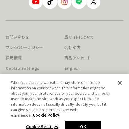
お問い合わせ
当サイトについて
プライバシーポリシー
会社案内
採用情報
商品アンケート
Cookie Settings
English
When you visit any website, it may store or retrieve
information on your browser. This information might be
about you, your preferences or your device and is mostly
used to make the site work as you expect it to. The
information does not usually directly identify you, but it
can give you a more personalized web
このホームページに掲載されている著作物の無断利用を禁じます。
experience.
Cookie Policy
© Aniplex Inc. All rights reserved.
Cookie Settings
OK