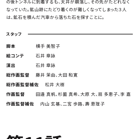
の後トンネルに到着するも、天井が崩落し、その先がたどれなく
なっていた。鉱山跡にたどり着くのが難しくなってしまった３人
は、鉱石を積んだ汽車から落ちた石を探すことに。
スタッフ
脚本
横手 美智子
絵コンテ
石井 章詠
演出
石井 章詠
総作画監督
藤井 茉由、大田 和寛
総作画監督補佐
松井 大樹
作画監督
田邉 真帆、杉薗 真希、大原 大、扇 多恵子、李 嘉
作画監督補佐
内山 玄基、二宮 歩路、壽 恵理子