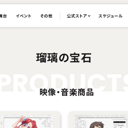
舞台
イベント
その他
公式ストア
スケジュール
瑠璃の宝石
P
R
O
D
U
C
T
映像・音楽商品