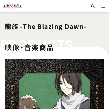
龍族 -The Blazing Dawn-
P
R
O
D
U
C
T
S
映像・音楽商品