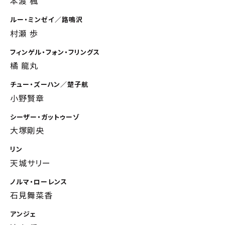
本渡 楓
ルー・ミンゼイ／路鳴沢
村瀬 歩
フィンゲル・フォン・フリングス
橘 龍丸
チュー・ズーハン／楚子航
小野賢章
シーザー・ガットゥーゾ
大塚剛央
リン
天城サリー
ノルマ・ローレンス
石見舞菜香
アンジェ