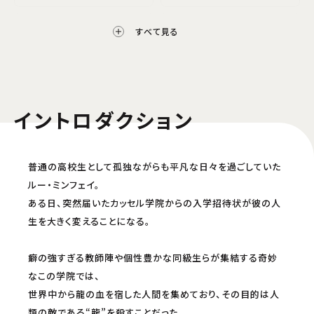
ニコニコチャンネル
Hulu
すべて見る
バンダイチャンネル
DMM TV
イントロダクション
Prime Video
2024年4月6日(土)より 25:00～
普通の高校生として孤独ながらも平凡な日々を過ごしていた
ルー・ミンフェイ。
dアニメストア for Prime
dアニメストア
Video
ある日、突然届いたカッセル学院からの入学招待状が彼の人
生を大きく変えることになる。
dアニメストア ニコニコ支店
癖の強すぎる教師陣や個性豊かな同級生らが集結する奇妙
配信開始日・配信日時は編成の都合などにより変更となる場合がございます。予めご了
なこの学院では、
承ください。
世界中から龍の血を宿した人間を集めており、その目的は人
類の敵である“龍”を殺すことだった。