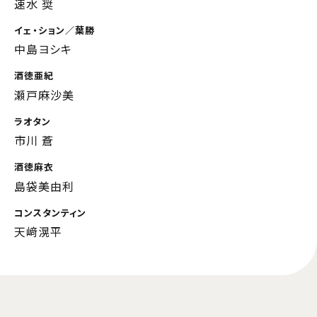
速水 奨
イェ・ション／葉勝
中島ヨシキ
酒徳亜紀
瀬戸麻沙美
ラオタン
市川 蒼
酒徳麻衣
島袋美由利
コンスタンティン
天﨑滉平