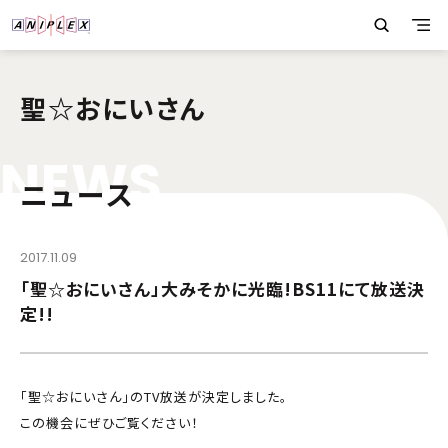
聖☆おにいさん
N
E
W
S
ニュース
2017.11.09
「聖☆おにいさん」大みそかに光臨!BS11にて放送決
定!!
「聖☆おにいさん」のTV放送が決定しました。
この機会にぜひご覧ください！