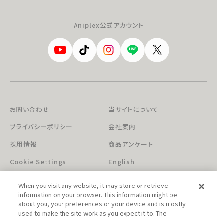
Aniplex公式アカウント
お問い合わせ
当サイトについて
プライバシーポリシー
会社案内
採用情報
商品アンケート
Cookie Settings
English
When you visit any website, it may store or retrieve
information on your browser. This information might be
about you, your preferences or your device and is mostly
used to make the site work as you expect it to. The