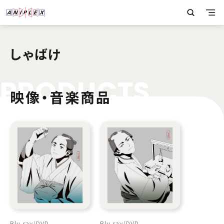
しゃばけ
P
R
O
D
U
C
T
S
映像・音楽商品
Blu-ray
DVD
Blu-ray
DVD