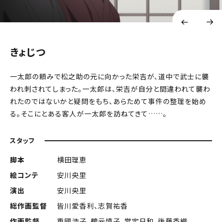
きょじつ
一太郎の頼みで松之助の元に向かった栄吉が、道中で武士に襲
われ刺されてしまった。一太郎は、栄吉が自分と間違われて襲わ
れたのではないかと疑問をもち、あらためて事件の整理を始め
る。そこにとある客人が一太郎を訪ねてきて……。
スタッフ
脚本
横田理恵
絵コンテ
安川央里
演出
安川央里
総作画監督
皆川愛香利、志賀祐香
作画監督
重國浩子、鶴元慎子、常定日和、後藤香織、