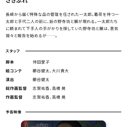
さきぶれ
長崎から届く特殊な品の管理を任された一太郎。着荷を待つ一
太郎と手代二人の前に、妖の野寺坊と獺が現れる。一太郎たち
に頼まれて下手人の手がかりを探していた野寺坊と獺は、意気
揚々と報告を始めるが……。
スタッフ
脚本
待田堂子
絵コンテ
櫛谷健太、大川貴大
演出
櫛谷健太
総作画監督
志賀祐香、高橋 晃
作画監督
志賀祐香、高橋 晃
予告映像