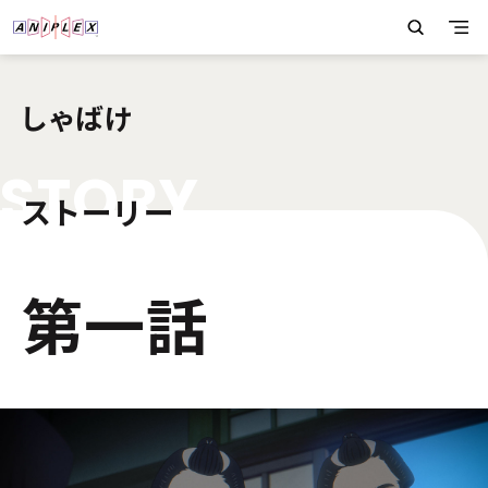
しゃばけ
S
T
O
R
Y
ストーリー
1
第一話