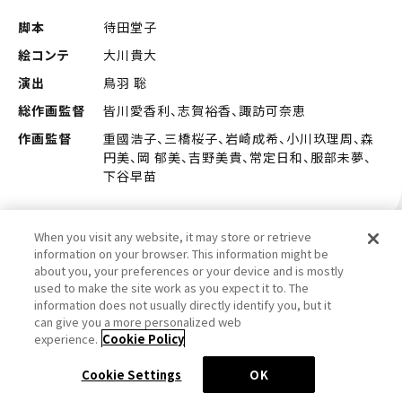
脚本
待田堂子
絵コンテ
大川貴大
演出
鳥羽 聡
総作画監督
皆川愛香利、志賀裕香、諏訪可奈恵
作画監督
重國浩子、三橋桜子、岩崎成希、小川玖理周、森
円美、岡 郁美、吉野美貴、常定日和、服部未夢、
下谷早苗
When you visit any website, it may store or retrieve
information on your browser. This information might be
about you, your preferences or your device and is mostly
作品トップに戻る
used to make the site work as you expect it to. The
information does not usually directly identify you, but it
アニメトップ
can give you a more personalized web
experience.
Cookie Policy
…
Cookie Settings
OK