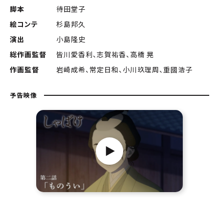
脚本
待田堂子
絵コンテ
杉島邦久
演出
小島隆史
総作画監督
皆川愛香利、志賀祐香、高橋 晃
作画監督
岩崎成希、常定日和、小川玖理周、重國浩子
予告映像