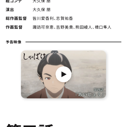
絵コンテ
大久保 朋
演出
大久保 朋
総作画監督
皆川愛香利、志賀祐香
作画監督
諏訪可奈恵、吉野美貴、熊田崚人、橋口隼人
予告映像