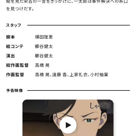
絵を見た栄吉の一言をきっかけに、一太郎は事件解決への糸口
を見つけだす。
スタッフ
脚本
横田理恵
絵コンテ
櫛谷健太
演出
櫛谷健太
総作画監督
高橋 晃
作画監督
高橋 晃、遠藤 香、上家礼衣、小村柚葉
予告映像