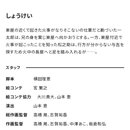
しょうけい
東屋の近くで起きた火事がなりそこないの仕業だと勘づいた一
太郎は、兄の身を案じ東屋へ向かおうとする。一方、東屋付近で
火事が起こったことを知った松之助は、行方が分からない与吉を
探すため火中の長屋へと足を踏み入れるが……。
スタッフ
脚本
横田理恵
絵コンテ
宮 繁之
絵コンテ協力
大川貴大、山本 恵
演出
山本 恵
総作画監督
高橋 晃、志賀祐香
作画監督
高橋 晃、志賀祐香、中澤あこ、板倉和弘