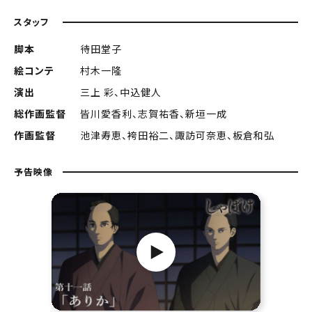
スタッフ
脚本
待田堂子
絵コンテ
村木一隆
演出
三上 彩、中込健人
総作画監督
皆川愛香利、志賀祐香、新垣一成
作画監督
池津寿恵、袴田裕二、諏訪可奈恵、板倉和弘
予告映像