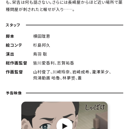
も、栄吉は何も話さない。さらには長崎屋からほど近い場所で薬
種問屋が刺されたと報せが入り……。
スタッフ
脚本
横田理恵
絵コンテ
杉島邦久
演出
鳥羽 聡
総作画監督
皆川愛香利、志賀祐香
作画監督
山村俊了、川﨑玲奈、岩崎成希、瀧澤茉夕、
飛鴻動画 哈魯、林夢赟、蓋
予告映像