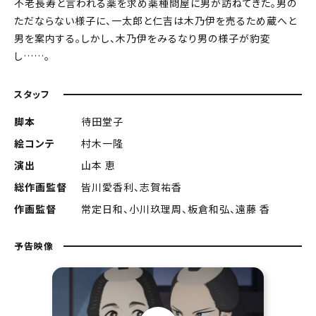
不老長寿と言われる薬を求め薬種問屋に男が訪ねてきた。男の
ただならない様子に、一太郎と仁吉は木乃伊を売るため蔵へと
男を案内する。しかし、木乃伊をみるなり男の様子が豹変
し……。
スタッフ
脚本
待田堂子
絵コンテ
村木一隆
演出
山本 恵
総作画監督
皆川愛香利、志賀祐香
作画監督
常定日和、小川玖理周、板倉和弘、遠藤 香
予告映像