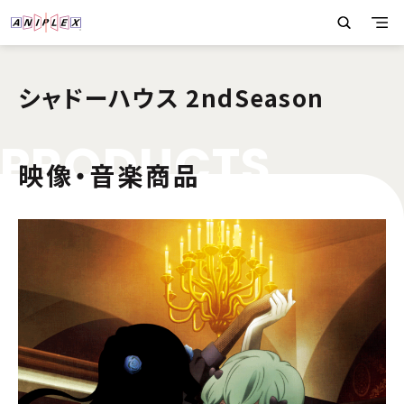
シャドーハウス 2ndSeason
P
R
O
D
U
C
T
S
映像・音楽商品