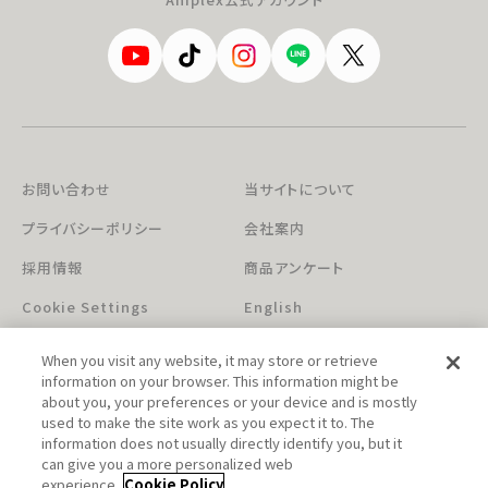
お問い合わせ
当サイトについて
プライバシーポリシー
会社案内
採用情報
商品アンケート
Cookie Settings
English
When you visit any website, it may store or retrieve
information on your browser. This information might be
about you, your preferences or your device and is mostly
used to make the site work as you expect it to. The
information does not usually directly identify you, but it
can give you a more personalized web
このホームページに掲載されている著作物の無断利用を禁じます。
experience.
Cookie Policy