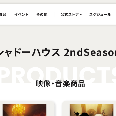
舞台
イベント
その他
公式ストア
スケジュール
シャドーハウス 2ndSeaso
P
R
O
D
U
C
T
映像・音楽商品