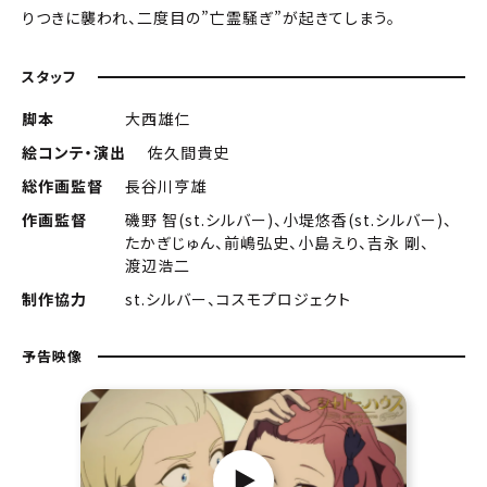
りつきに襲われ、二度目の”亡霊騒ぎ”が起きてしまう。
スタッフ
脚本
大西雄仁
絵コンテ・演出
佐久間貴史
総作画監督
長谷川亨雄
作画監督
磯野 智(st.シルバー)、小堤悠香(st.シルバー)、
たかぎじゅん、前嶋弘史、小島えり、吉永 剛、
渡辺浩二
制作協力
st.シルバー、コスモプロジェクト
予告映像