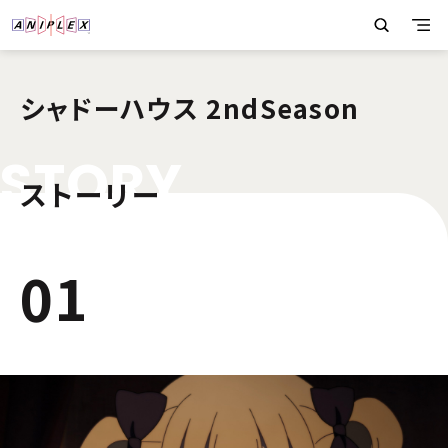
シャドーハウス 2ndSeason
S
T
O
R
Y
ストーリー
1
01