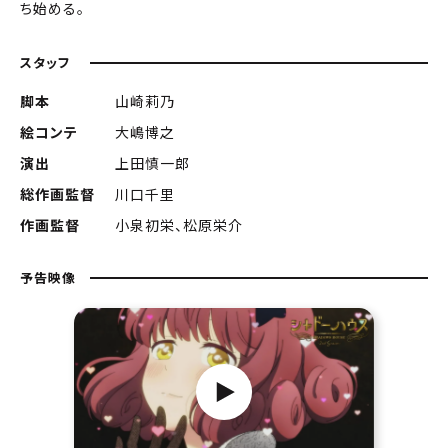
ち始める。
スタッフ
脚本
山崎莉乃
絵コンテ
大嶋博之
演出
上田慎一郎
総作画監督
川口千里
作画監督
小泉初栄、松原栄介
予告映像