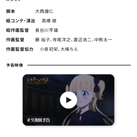
脚本
大西雄仁
絵コンテ・演出
高橋 順
総作画監督
長谷川亨雄
作画監督
藤 裕子、寺尾洋之、渡辺浩二、中熊太一
作画監督協力
小泉初栄、大槻ちえ
予告映像