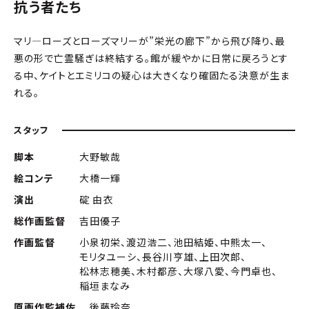
抗う者たち
マリ―ローズとローズマリーが”栄光の廊下”から飛び降り、最
悪の形で亡霊騒ぎは終結する。館が緩やかに日常に戻ろうとす
る中、ケイトとエミリコの疑心は大きくなり確固たる決意が生ま
れる。
スタッフ
脚本
大野敏哉
絵コンテ
大橋一輝
演出
碇 由衣
総作画監督
吉田優子
作画監督
小泉初栄、渡辺浩二、池田結姫、中熊太一、
モリタユーシ、長谷川亨雄、上田次郎、
松林志穂美、木村都彦、大塚八愛、今門卓也、
稲垣まなみ
原画作監補佐
後藤玲奈