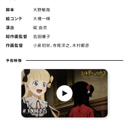
脚本
大野敏哉
絵コンテ
大橋一輝
演出
碇 由衣
総作画監督
吉田優子
作画監督
小泉初栄、寺尾洋之、木村都彦
予告映像