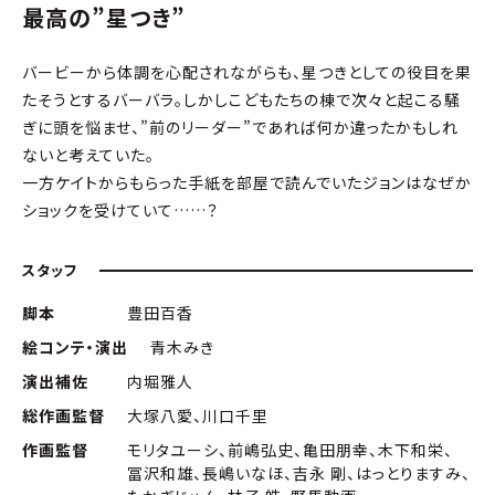
最高の”星つき”
バービーから体調を心配されながらも、星つきとしての役目を果
たそうとするバーバラ。しかしこどもたちの棟で次々と起こる騒
ぎに頭を悩ませ、”前のリーダー”であれば何か違ったかもしれ
ないと考えていた。
一方ケイトからもらった手紙を部屋で読んでいたジョンはなぜか
ショックを受けていて……？
スタッフ
脚本
豊田百香
絵コンテ・演出
青木みき
演出補佐
内堀雅人
総作画監督
大塚八愛、川口千里
作画監督
モリタユーシ、前嶋弘史、亀田朋幸、木下和栄、
冨沢和雄、長嶋いなほ、吉永 剛、はっとりますみ、