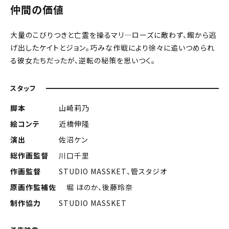
仲間の価値
大量のこびりつきと亡霊を操るマリ―ローズに敵わず、館から逃
げ出したケイトとジョン。巧みな作戦により徐々に追いつめられ
る彼女たちだったが、逆転の秘策を思いつく。
スタッフ
脚本
山崎莉乃
絵コンテ
近橋伸隆
演出
佐沼ケン
総作画監督
川口千里
作画監督
STUDIO MASSKET、管スタジオ
原画作監補佐
堀 ほのか、後藤玲奈
制作協力
STUDIO MASSKET