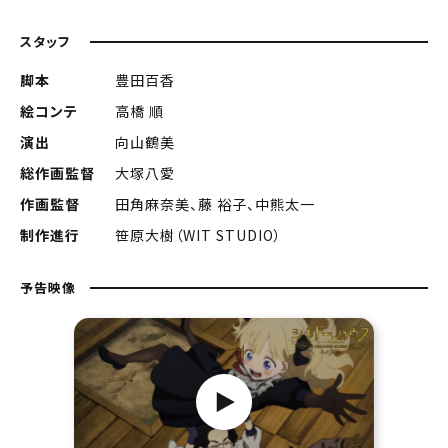
スタッフ
脚本
豊田百香
絵コンテ
高橋 順
演出
向山鶴美
総作画監督
大塚八愛
作画監督
田角麻奈美、藤 裕子、中熊太一
制作進行
笹原大樹（WIT STUDIO）
予告映像