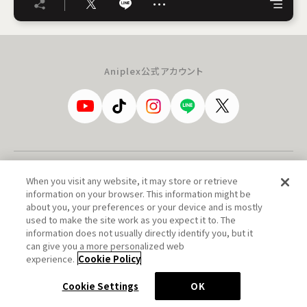
…
Aniplex公式アカウント
When you visit any website, it may store or retrieve
お問い合わせ
当サイトについて
information on your browser. This information might be
about you, your preferences or your device and is mostly
プライバシーポリシー
会社案内
used to make the site work as you expect it to. The
information does not usually directly identify you, but it
採用情報
商品アンケート
can give you a more personalized web
experience.
Cookie Policy
Cookie Settings
English
Cookie Settings
OK