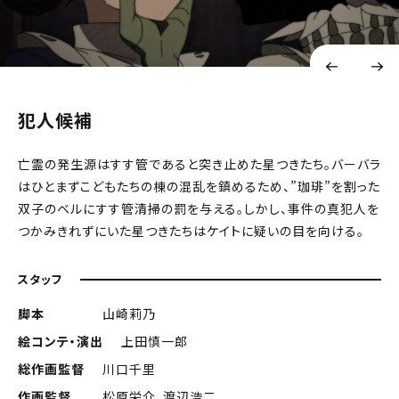
犯人候補
亡霊の発生源はすす管であると突き止めた星つきたち。バーバラ
はひとまずこどもたちの棟の混乱を鎮めるため、”珈琲”を割った
双子のベルにすす管清掃の罰を与える。しかし、事件の真犯人を
つかみきれずにいた星つきたちはケイトに疑いの目を向ける。
スタッフ
脚本
山崎莉乃
絵コンテ・演出
上田慎一郎
総作画監督
川口千里
作画監督
松原栄介、渡辺浩二