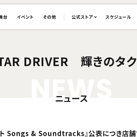
舞台
イベント
その他
公式ストア
スケジュール
TAR DRIVER 輝きのタ
N
E
W
S
ニュース
クト Songs & Soundtracks』公表につ