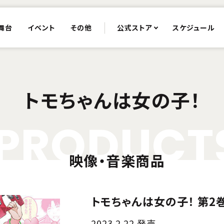
舞台
イベント
その他
公式ストア
スケジュール
トモちゃんは女の子！
P
R
O
D
U
C
T
映像・音楽商品
トモちゃんは女の子！ 第2
2023.2.22 発売