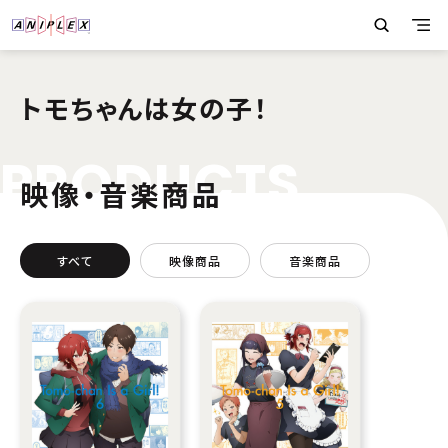
トモちゃんは女の子！
P
R
O
D
U
C
T
S
映像・音楽商品
すべて
映像商品
音楽商品