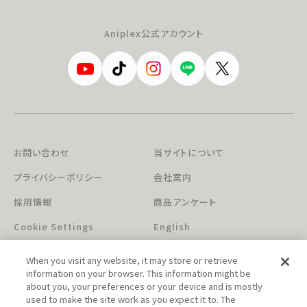
Aniplex公式アカウント
お問い合わせ
当サイトについて
プライバシーポリシー
会社案内
採用情報
商品アンケート
Cookie Settings
English
When you visit any website, it may store or retrieve
information on your browser. This information might be
about you, your preferences or your device and is mostly
used to make the site work as you expect it to. The