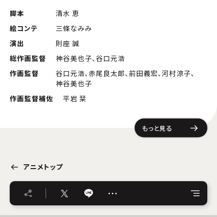
脚本
清水 恵
絵コンテ
三條なみみ
演出
則座 誠
総作画監督
神谷美也子、谷口元浩
作画監督
谷口元浩、赤尾良太郎、前田義宏、河村涼子、
神谷美也子
作画監督補佐
平岩 栞
もっと見る
アニメトップ
…