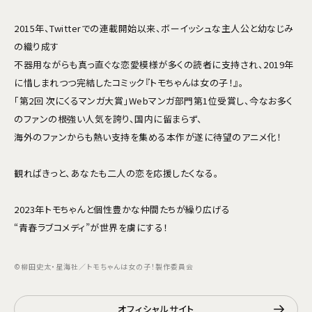
2015年、Twitterでの連載開始以来、ボーイッシュな主人公と幼なじみ
の織り成す
不器用ながらも真っ直ぐな恋愛模様が多くの読者に支持され、2019年
に惜しまれつつ完結したコミック『トモちゃんは女の子！』。
「第2回 次にくるマンガ大賞」Webマンガ部門第1位受賞し、今なお多く
のファンの根強い人気を誇り、国内に留まらず、
海外のファンからも熱い支持を集める本作が遂に待望のアニメ化！
観ればきっと、あなたも二人の恋を応援したくなる――。
2023年――トモちゃんと個性豊かな仲間たちが繰り広げる
“青春ラブコメディ”が世界を虜にする！
©柳田史太・星海社／トモちゃんは女の子！製作委員会
オフィシャルサイト