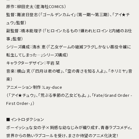
原作：柳田史太（星海社COMICS）
監督：難波日登志（「ゴールデンカムイ」（第一期～第三期）、「アイ★チ
ュウ」監督）
副監督：橋本能理子（「ヒロインたるもの！嫌われヒロインと内緒のお仕
事」監督）
シリーズ構成：清水 恵（「乙女ゲームの破滅フラグしかない悪役令嬢に
転生してしまった…」シリーズ構成）
キャラクターデザイン：平岩 栞
音楽：横山 克（「四月は君の嘘」、「空の青さを知る人よ」、「ホリミヤ」音
楽）
アニメーション制作：Lay-duce
（「アイ★チュウ」、「荒ぶる季節の乙女どもよ。」、「Fate/Grand Order -
First Order-」）
■イントロダクション
ボーイッシュな女の子×鈍感な幼なじみが織り成す、青春ラブコメディ。
世界からの熱いラブコールを受け、まさか待望のアニメ化決定！