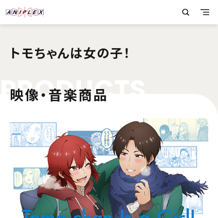
トモちゃんは女の子！
P
R
O
D
U
C
T
S
映像・音楽商品