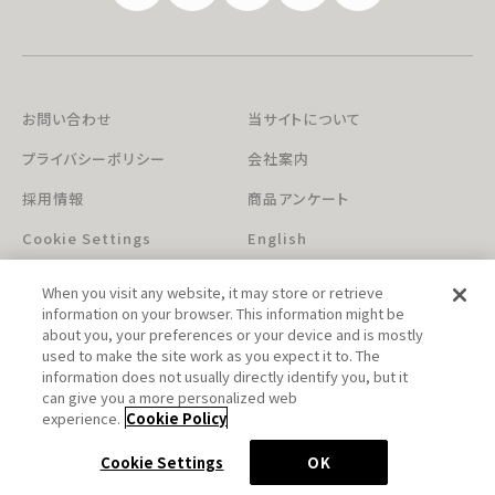
お問い合わせ
当サイトについて
プライバシーポリシー
会社案内
採用情報
商品アンケート
Cookie Settings
English
When you visit any website, it may store or retrieve
information on your browser. This information might be
about you, your preferences or your device and is mostly
used to make the site work as you expect it to. The
information does not usually directly identify you, but it
can give you a more personalized web
このホームページに掲載されている著作物の無断利用を禁じます。
experience.
Cookie Policy
© Aniplex Inc. All rights reserved.
Cookie Settings
OK