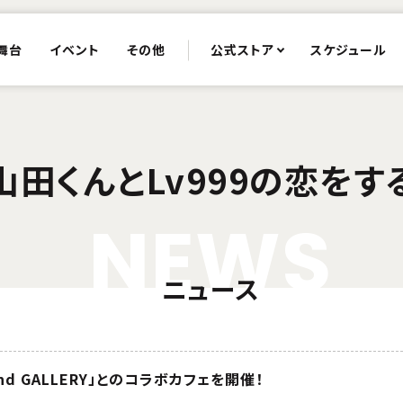
舞台
イベント
その他
公式ストア
スケジュール
山田くんとLv999の恋をす
N
E
W
S
ニュース
and GALLERY」とのコラボカフェを開催！