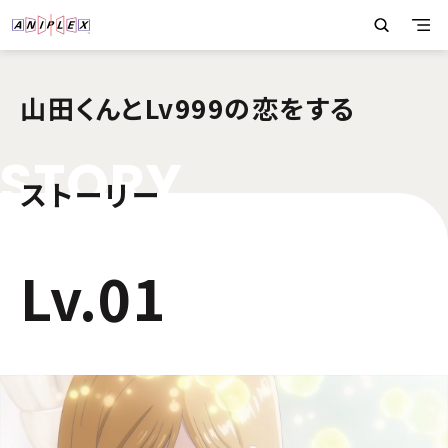
山田くんとLv999の恋をする
S
T
O
R
Y
ストーリー
1
Lv.01