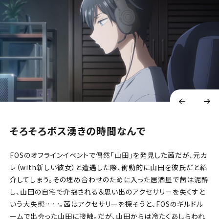
そろそろボス湧きの時間なんで
FOSのオフラインイベントで偶然「山田」を発見した茜だが、元カ
レ（with新しい彼女）と遭遇した際、衝動的に山田を彼氏だと紹
介してしまう。その埋め合わせのために入った居酒屋で茜は泥酔
し、山田の自宅で介抱される＆思い出のアクセサリーを失くすと
いう大失態……。茜はアクセサリーを探そうと、FOSのギルドル
ームで出会った山田に接触。だが、山田からは冷たくあしらわれ