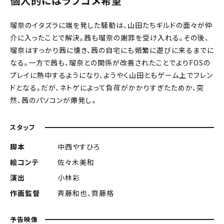
個人的にはラブコメ希望
瑠奈のイタズラに端を発した騒動は、山田たちギルドの面々が仲
介に入ったことで解決。茜も瑠奈の謝罪を受け入れる。その後、
瑠奈はすっかり茜に懐き、茜の自宅にも頻繁に遊びに来るまでに
なる。一方で茜も、瑠奈との関係が改善されたことでよりFOSの
プレイに熱中するようになり、ようやく山田ともゲーム上でフレン
ドとなる。だが、ネトゲによって負荷がかかりすぎたためか、突
然、茜のパソコンが爆発し――。
スタッフ
脚本
中西やすひろ
絵コンテ
佐々木美和
演出
小林彩
作画監督
斉藤和也、齊藤格
予告映像