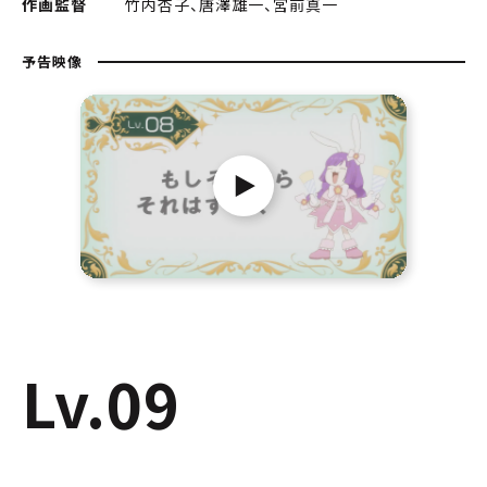
作画監督
竹内杏子、唐澤雄一、宮前真一
予告映像
Lv.09