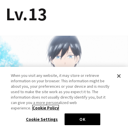
Lv.13
When you visit any website, it may store or retrieve
information on your browser. This information might be
about you, your preferences or your device and is mostly
used to make the site work as you expect it to. The
information does not usually directly identify you, but it
can give you a more personalized web
experience.
Cookie Policy
…
Cookie Settings
OK
朝 起きたら