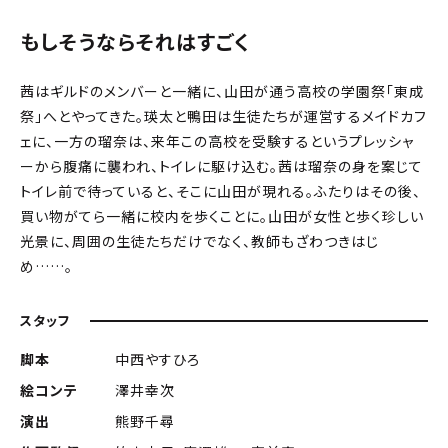
もしそうならそれはすごく
茜はギルドのメンバーと一緒に、山田が通う高校の学園祭「東成
祭」へとやってきた。瑛太と鴨田は生徒たちが運営するメイドカフ
ェに、一方の瑠奈は、来年この高校を受験するというプレッシャ
ーから腹痛に襲われ、トイレに駆け込む。茜は瑠奈の身を案じて
トイレ前で待っていると、そこに山田が現れる。ふたりはその後、
買い物がてら一緒に校内を歩くことに。山田が女性と歩く珍しい
光景に、周囲の生徒たちだけでなく、教師もざわつきはじ
め……。
スタッフ
脚本
中西やすひろ
絵コンテ
澤井幸次
演出
熊野千尋