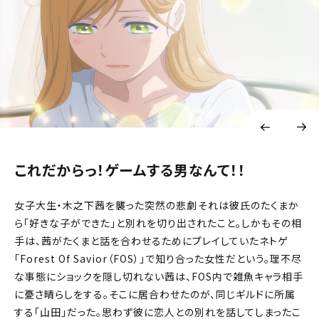
これだからっ！ゲームする男なんて！！
女子大生・木之下茜を襲った突然の悲劇――それは彼氏のたくまか
ら「好きな子ができた」と別れを切り出されたこと。しかもその相
手は、茜がたくまと話を合わせるためにプレイしていたネトゲ
「Forest Of Savior（FOS）」で知り合った女性だという。理不尽
な事態にショックを隠し切れない茜は、FOS内で雑魚キャラ相手
に憂さ晴らしをする。そこに居合わせたのが、同じギルドに所属
する「山田」だった。思わず彼に恋人との別れを話してしまったこ