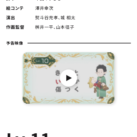
絵コンテ
澤井幸次
演出
熨斗谷充孝、城 相太
作画監督
桝井一平、山本径子
予告映像