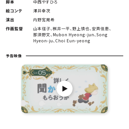
脚本
中西やすひろ
絵コンテ
澤井幸次
演出
内野宮晃希
作画監督
山本径子、桝井一平、野上慎也、安斉佳恵、
那須野文、Mubon Hyeong-jun、Song
Hyeon-ju、Choi Eun-yeong
予告映像