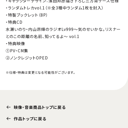
・キャラクターデザイン：濱田邦彦描き下ろし三方背ケース仕様
・ランダムトレカvol.1（※全3種中ランダム1枚を封入）
・特製ブックレット（8P）
・特典CD
水瀬いのり・内山昂輝のラジオLv999～気のせいかな。リスナー
とのこの距離の名前、知ってるよ～ vol.1
・特典映像
①PV・CM集
②ノンクレジットOPED
※仕様・特典は変更となる可能性がございます。
映像・音楽商品トップに戻る
作品トップに戻る