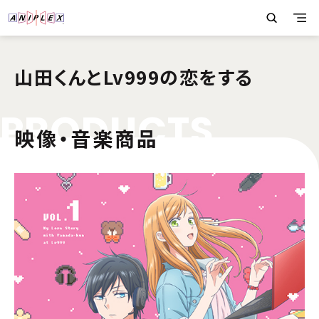
山田くんとLv999の恋をする
P
R
O
D
U
C
T
S
映像・音楽商品