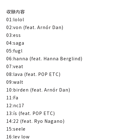
収録内容
01:lolol
02:von (feat. Arnór Dan)
03:ess
04:saga
05:fugl
06:hanna (feat. Hanna Berglind)
07:veat
08:lava (feat. POP ETC)
09:walt
10:birden (feat. Arnór Dan)
11:Fa
12:nc17
13:ís (feat. POP ETC)
14:22 (feat. Ryo Nagano)
15:seele
16:lev low