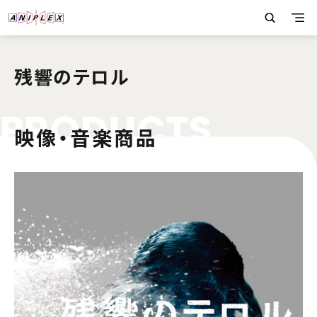
残響のテロル
P
R
O
D
U
C
T
S
映像・音楽商品