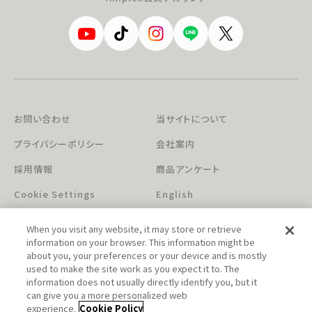
お問い合わせ
当サイトについて
プライバシーポリシー
会社案内
採用情報
商品アンケート
Cookie Settings
English
When you visit any website, it may store or retrieve
information on your browser. This information might be
about you, your preferences or your device and is mostly
used to make the site work as you expect it to. The
information does not usually directly identify you, but it
can give you a more personalized web
このホームページに掲載されている著作物の無断利用を禁じます。
experience.
Cookie Policy