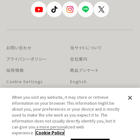
お問い合わせ
当サイトについて
プライバシーポリシー
会社案内
採用情報
商品アンケート
Cookie Settings
English
When you visit any website, it may store or retrieve
information on your browser. This information might be
about you, your preferences or your device and is mostly
used to make the site work as you expect it to. The
information does not usually directly identify you, but it
can give you a more personalized web
このホームページに掲載されている著作物の無断利用を禁じます。
experience.
Cookie Policy