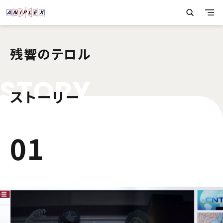
残響のテロル
S
T
O
R
Y
ストーリー
1
01