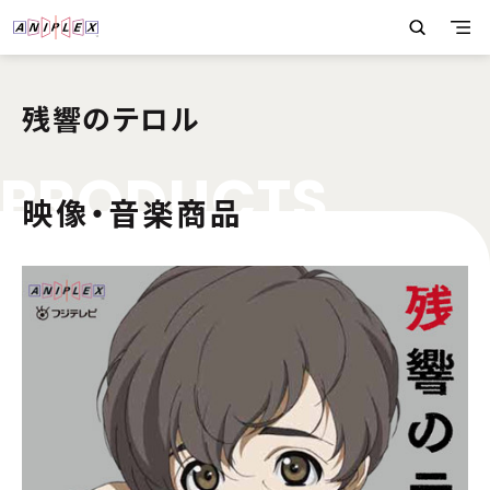
残響のテロル
P
R
O
D
U
C
T
S
映像・音楽商品