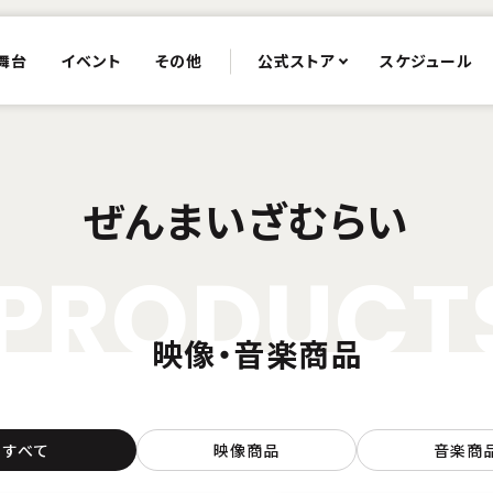
舞台
イベント
その他
公式ストア
スケジュール
ぜんまいざむらい
P
R
O
D
U
C
T
映像・音楽商品
すべて
映像商品
音楽商