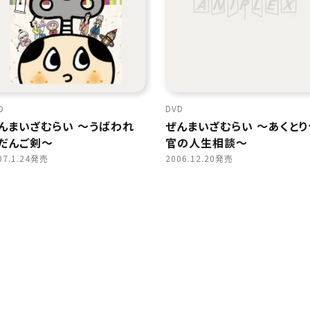
D
DVD
んまいざむらい 〜うばわれ
ぜんまいざむらい 〜あくと
だんご剣〜
官の人生相談〜
07.1.24発売
2006.12.20発売