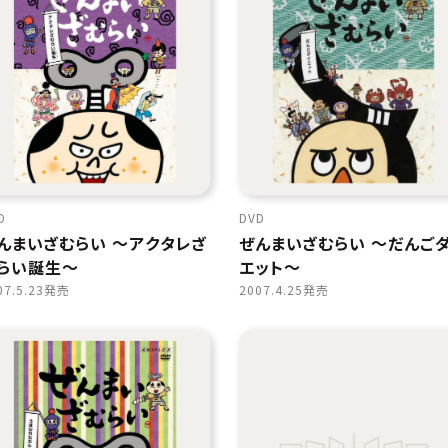
D
DVD
んまいざむらい 〜アクタレざ
ぜんまいざむらい 〜だんご
らい誕生〜
エット〜
07.5.23発売
2007.4.25発売