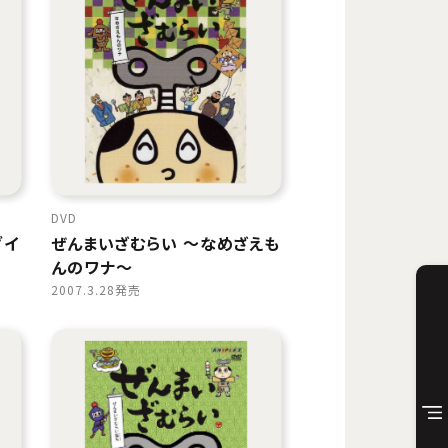
DVD
ダイ
ぜんまいざむらい 〜なめざえも
んのワナ〜
2007.3.28発売