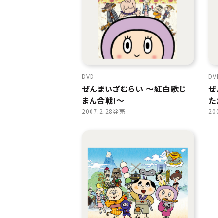
DVD
DV
ぜんまいざむらい 〜紅白歌じ
ぜ
まん合戦!〜
た
2007.2.28発売
20