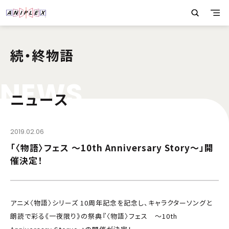
続・終物語
N
E
W
S
ニュース
2019.02.06
「〈物語〉フェス ～10th Anniversary Story～」開
催決定！
アニメ〈物語〉シリーズ 10周年記念を記念し、キャラクターソングと
朗読で彩る《一夜限り》の祭典『〈物語〉フェス ～10th