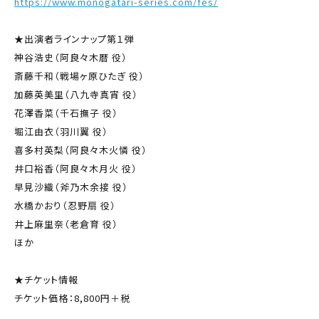
https://www.monogatari-series.com/fes/
★出演者ラインナップ第１弾
神谷浩史（阿良々木暦 役）
斎藤千和（戦場ヶ原ひたぎ 役）
加藤英美里（八九寺真宵 役）
花澤香菜（千石撫子 役）
堀江由衣（羽川翼 役）
喜多村英梨（阿良々木火憐 役）
井口裕香（阿良々木月火 役）
早見沙織（斧乃木余接 役）
水橋かおり（忍野扇 役）
井上麻里奈（老倉育 役）
ほか
★チケット情報
チケット価格：8,800円＋税