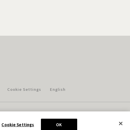
Cookie Settings
English
このホームページに掲載されている著作物の無断利用を禁じます。
© Aniplex Inc. All rights reserved.
Cookie Settings
OK