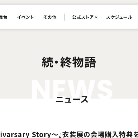
舞台
イベント
その他
公式ストア
スケジュール
続・終物語
N
E
W
S
ニュース
nnivarsary Story～』衣装展の会場購入特典