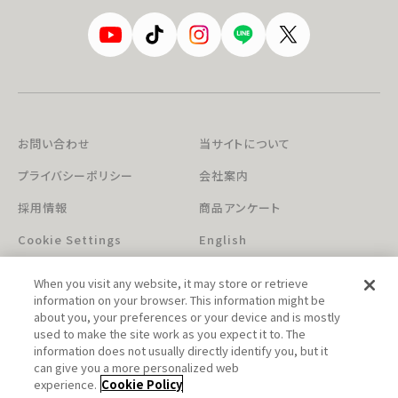
お問い合わせ
当サイトについて
プライバシーポリシー
会社案内
採用情報
商品アンケート
Cookie Settings
English
When you visit any website, it may store or retrieve
information on your browser. This information might be
about you, your preferences or your device and is mostly
used to make the site work as you expect it to. The
information does not usually directly identify you, but it
can give you a more personalized web
このホームページに掲載されている著作物の無断利用を禁じます。
experience.
Cookie Policy