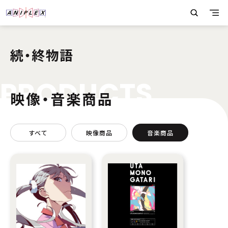
続・終物語
P
R
O
D
U
C
T
S
映像・音楽商品
すべて
映像商品
音楽商品