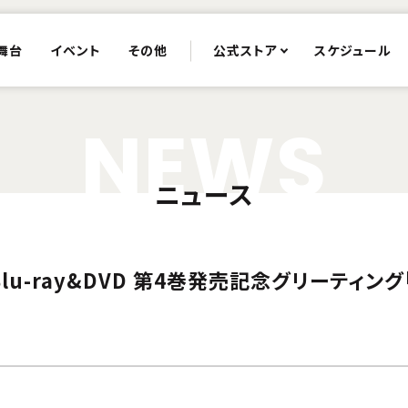
舞台
イベント
その他
公式ストア
スケジュール
N
E
W
S
ニュース
rth-』Blu-ray&DVD 第4巻発売記念グリーテ