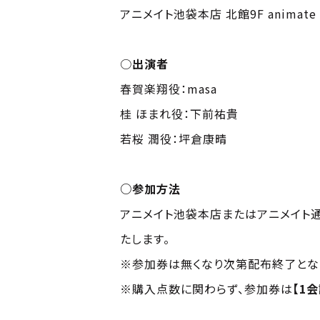
アニメイト池袋本店 北館9F animate h
○
出演者
春賀楽翔役：masa
桂 ほまれ役：下前祐貴
若桜 潤役：坪倉康晴
○参加方法
アニメイト池袋本店またはアニメイト
たします。
※参加券は無くなり次第配布終了とな
※購入点数に関わらず、参加券は
【1