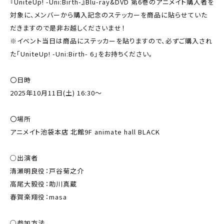
『UniteUp! -Uni:Birth-』Blu-ray&DVD 第6巻のアニメイト購入者を
対象に、メンバーから購入記念のステッカーを商品に貼らせていた
だきますので是非お越しくださいませ！
※イベント当日は商品にステッカーを貼りますので、必ずご購入され
た「UniteUp! -Uni:Birth- 6」をお持ちください。
〇日時
2025年10月11日(土) 16:30～
〇場所
アニメイト池袋本店 北館9F animate hall BLACK
○出演者
清瀬明良役：戸谷菊之介
高尾大毅役：助川真蔵
春賀楽翔役：masa
○参加方法