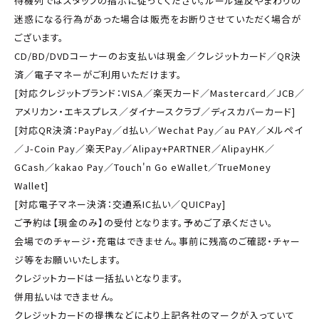
待機列ではスタッフの指示に従ってください。ルール違反やまわりの
迷惑になる行為があった場合は販売をお断りさせていただく場合が
ございます。
CD/BD/DVDコーナーのお支払いは現金／クレジットカード／QR決
済／電子マネーがご利用いただけます。
[対応クレジットブランド：VISA／楽天カード／Mastercard／JCB／
アメリカン・エキスプレス／ダイナースクラブ／ディスカバーカード]
[対応QR決済：PayPay／d払い／Wechat Pay／au PAY／メルペイ
／J-Coin Pay／楽天Pay／Alipay+PARTNER／AlipayHK／
GCash／kakao Pay／Touch'n Go eWallet／TrueMoney
Wallet]
[対応電子マネー決済：交通系IC払い／QUICPay]
ご予約は【現金のみ】の受付となります。予めご了承ください。
会場でのチャージ・充電はできません。事前に残高のご確認・チャー
ジ等をお願いいたします。
クレジットカードは一括払いとなります。
併用払いはできません。
クレジットカードの提携などにより上記各社のマークが入っていて