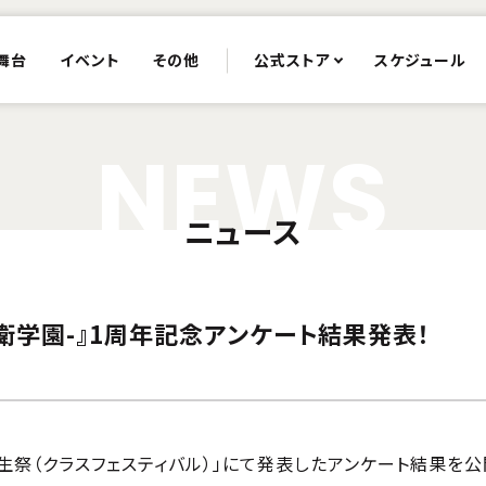
舞台
イベント
その他
公式ストア
スケジュール
N
E
W
S
ニュース
最終防衛学園-』1周年記念アンケート結果発表！
生祭（クラスフェスティバル）」にて発表したアンケート結果を公