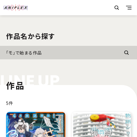
作品名から探す
「モ」で始まる作品
L
I
N
E
U
P
作品
5件