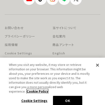
お問い合わせ
当サイトについて
プライバシーポリシー
会社案内
採用情報
商品アンケート
Cookie Settings
English
When you visit any website, it may store or retrieve
information on your browser. This information might be
about you, your preferences or your device and is mostly
used to make the site work as you expect it to. The
information does not usually directly identify you, but it
can give you a more personalized web
このホームページに掲載されている著作物の無断利用を禁じます。
experience.
Cookie Policy
© Aniplex Inc. All rights reserved.
Cookie Settings
OK