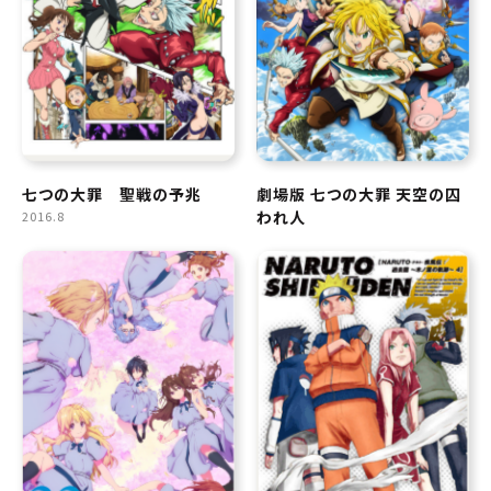
七つの大罪 聖戦の予兆
劇場版 七つの大罪 天空の囚
われ人
2016.8