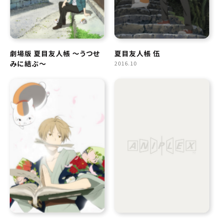
劇場版 夏目友人帳 ～うつせ
夏目友人帳 伍
みに結ぶ～
2016.10