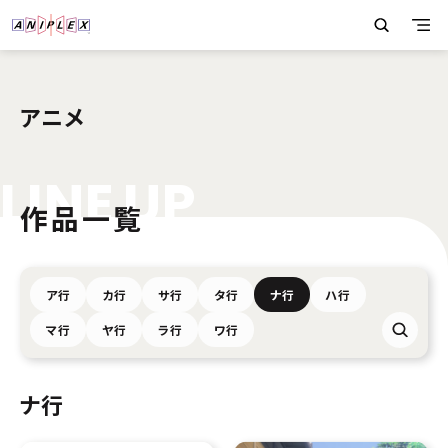
アニメ
L
I
N
E
U
P
作品一覧
ア行
カ行
サ行
タ行
ナ行
ハ行
マ行
ヤ行
ラ行
ワ行
ナ行