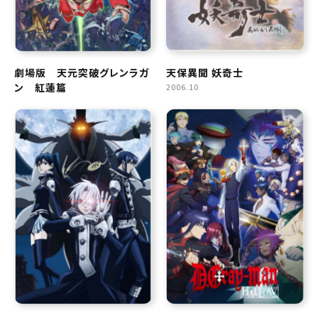
劇場版 天元突破グレンラガ
天保異聞 妖奇士
ン 紅蓮篇
2006.10