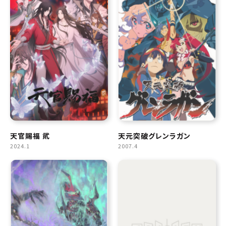
天官賜福 貮
天元突破グレンラガン
2024.1
2007.4