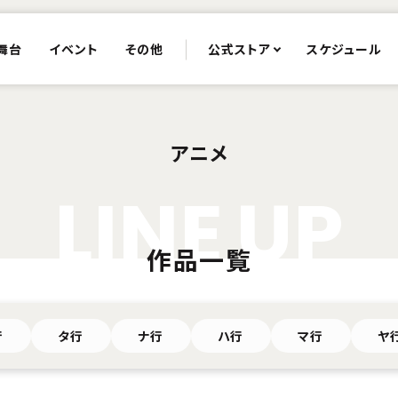
舞台
イベント
その他
公式ストア
スケジュール
アニメ
L
I
N
E
U
P
作品一覧
行
タ行
ナ行
ハ行
マ行
ヤ