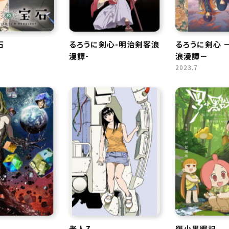
石
るろうに剣心-明治剣客浪
るろうに剣心 
漫譚-
浪漫譚－
2023.7
老人Z
羅小黒戦記