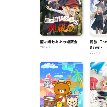
龍ヶ嬢七々々の埋蔵金
龍族 -The
Dawn-
2014.4
2024.4