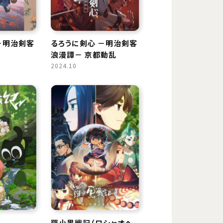
－明治剣客
るろうに剣心 －明治剣客
浪漫譚－ 京都動乱
2024.10
羅小黒戦記（ロシャオヘ