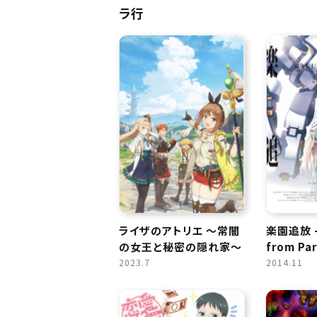
ラ行
ライザのアトリエ 〜常闇
楽園追放 -
の女王と秘密の隠れ家〜
from Par
2023.7
2014.11