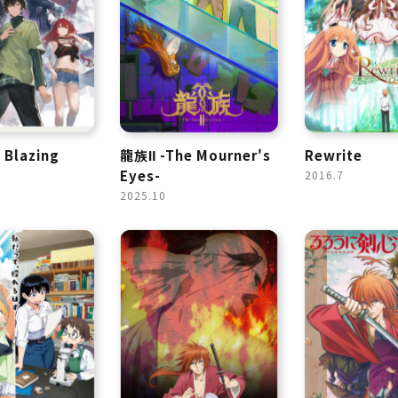
 Blazing
龍族Ⅱ -The Mourner's
Rewrite
Eyes-
2016.7
2025.10