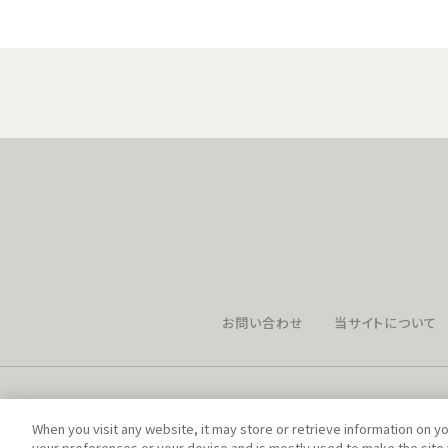
お問い合わせ
当サイトについて
When you visit any website, it may store or retrieve information on y
your preferences or your device and is mostly used to make the site 